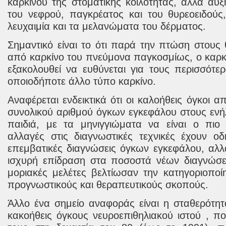
καρκίνου της στοματικής
κοιλότητας
,
αλλά αυξ
του
νεφρού
,
παγκρέατος
και
του θυρεοειδούς
λευχαιμία
και τα μελανώματα
του δέρματος
.
Σημαντικό είναι το ότι παρά την πτώση στους
από καρκίνο του πνεύμονα παγκοσμίως, ο καρκ
εξακολουθεί να ευθύνεται για τους περισσότ
οποιοδήποτε άλλο τύπο καρκίνο.
Αναφέρεται ενδεικτικά ότι οι καλοήθεις όγκοι α
συνολικού αριθμού όγκων εγκεφάλου στους ενήλ
παιδιά, με τα μηνιγγιώματα να είναι ο πιο
αλλαγές στις διαγνωστικές τεχνικές έχουν οδ
επεμβατικές διαγνώσεις όγκων εγκεφάλου, αλλ
ισχυρή επίδραση στα ποσοστά νέων διαγνώσεω
μοριακές μελέτες βελτίωσαν την κατηγοριοπο
προγνωστικούς και θεραπευτικούς σκοπούς.
Άλλο ένα σημείο αναφοράς είναι η σταθερότη
κακοήθεις όγκους νευροεπιθηλιακού ιστού , π