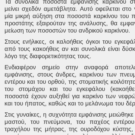
Τα συνολικά ποσοστά εμφάνισης καρκίνου σ
μείνει σχεδόν αμετάβλητα. Αυτό οφείλεται στο
μία μικρή αύξηση στα ποσοστά καρκίνου του 
προστάτης εξαιρούταν της ανάλυσης, θα εμφα
μείωση των ποσοστών του ανδρικού καρκίνου.
Στους ενήλικες, οι καλοήθεις όγκοι του εγκεφά
από τους κακοήθεις αν και συνολικά είναι δύσ
λόγο της διαφορετικότητας τους.
Ενδιαφέρον σημείο στην αναφορά αποτελ
εμφάνισης, στους άνδρες, καρκίνου των πνευ
εντέρου και του ορθού, της στοματικής κοιλότητ
του στομάχου και του εγκεφάλου (κακοήθε
ποσοστά έχουν αυξηθεί για καρκίνο των νεφρ
και του ήπατος, καθώς και το μελάνωμα του δέ
Στις γυναίκες
, η συχνότητα εμφάνισης
μειώθηκε
μαστού, του
πνεύμονα
, του παχέος εντέρο
τραχήλου της μήτρας
, της ουροδόχου κύστης